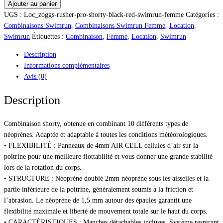
Ajouter au panier
UGS :
Loc_zoggs-rusher-pro-shorty-black-red-swimrun-femme
Catégories :
Combinaisons Swimrun
,
Combinaisons Swimrun Femme
,
Location
,
Swimrun
Étiquettes :
Combinaison
,
Femme
,
Location
,
Swimrun
Description
Informations complémentaires
Avis (0)
Description
Combinaison shorty, obtenue en combinant 10 différents types de
néoprènes. Adaptée et adaptable à toutes les conditions météorologiques.
• FLEXIBILITÉ : Panneaux de 4mm AIR CELL cellules d’air sur la
poitrine pour une meilleure flottabilité et vous donner une grande stabilité
lors de la rotation du corps.
• STRUCTURE : Néoprène doublé 2mm néoprène sous les aisselles et la
partie inférieure de la poitrine, généralement soumis à la friction et
l’abrasion. Le néoprène de 1,5 mm autour des épaules garantit une
flexibilité maximale et liberté de mouvement totale sur le haut du corps.
• CARACTÉRISTIQUES : Manches détachables incluses. Système respirant